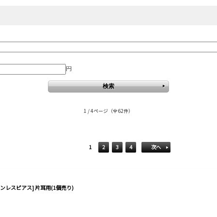
円
1 / 4ページ
（全62件）
1
2
3
4
次へ
ンレスピアス] 片耳用(1個売り)