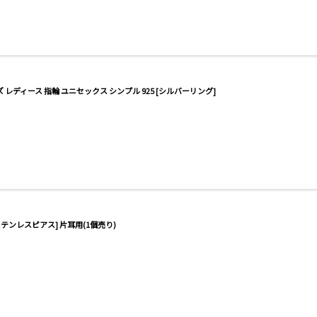
レディース 指輪 ユニセックス シンプル 925 [シルバーリング]
ステンレスピアス] 片耳用(1個売り)