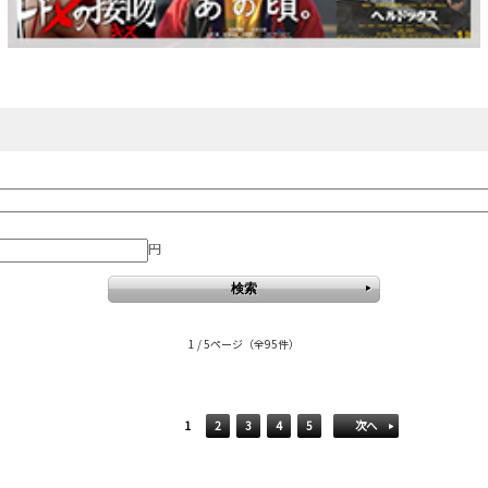
円
1 / 5ページ
（全95件）
1
2
3
4
5
次へ