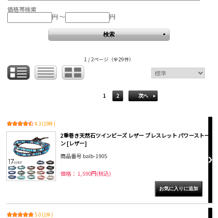
価格帯検索
円 ～
円
1 / 2ページ
（全29件）
1
2
次へ
4.3 (19件)
2重巻き天然石ツインビーズ レザー ブレスレット パワーストー
ン [レザー]
商品番号 balb-1905
価格： 1,590円(税込)
5.0 (1件)