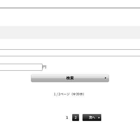
円
1 / 2ページ
（全39件）
1
2
次へ