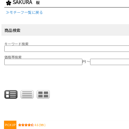
SAKURA
桜
≫モチーフ一覧に戻る
商品検索
キーワード検索
価格帯検索
円 ～
PICK UP
4.6 (9件)