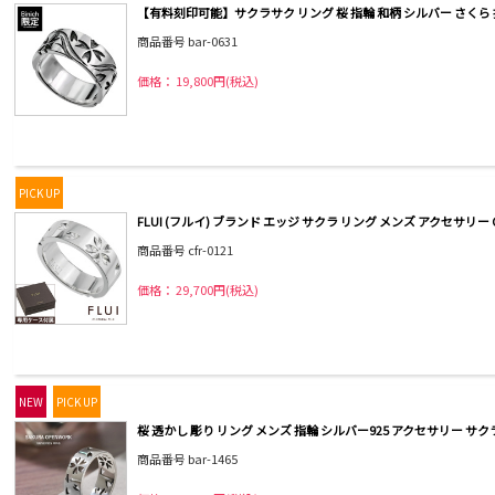
【有料刻印可能】サクラサク リング 桜 指輪 和柄 シルバー さくら 
商品番号 bar-0631
価格： 19,800円(税込)
PICK UP
FLUI (フルイ) ブランド エッジ サクラ リング メンズ アクセサリー 
商品番号 cfr-0121
価格： 29,700円(税込)
NEW
PICK UP
桜 透かし 彫り リング メンズ 指輪 シルバー925 アクセサリー サク
商品番号 bar-1465