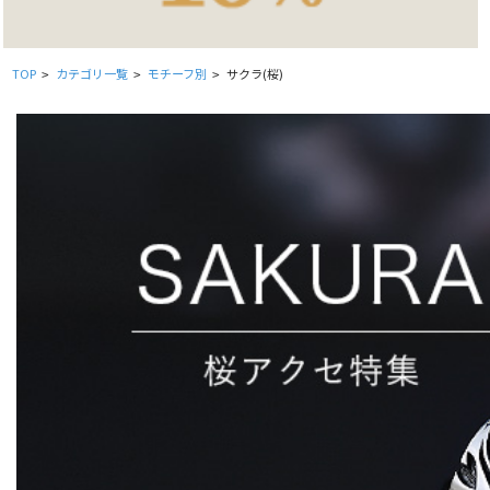
TOP
カテゴリ一覧
モチーフ別
サクラ(桜)
>
>
>