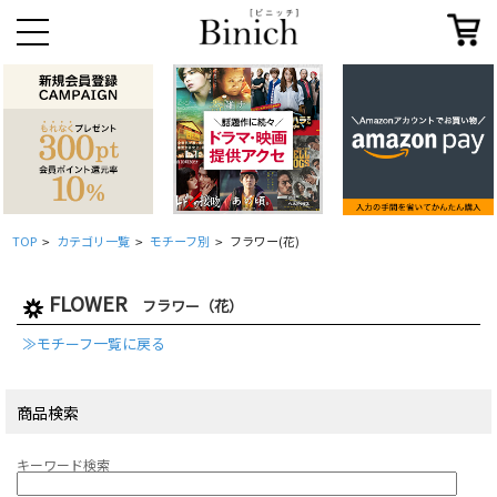
TOP
カテゴリ一覧
モチーフ別
フラワー(花)
>
>
>
FLOWER
フラワー（花）
≫モチーフ一覧に戻る
商品検索
キーワード検索