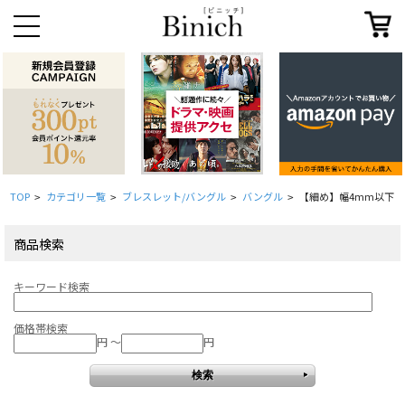
TOP
カテゴリ一覧
ブレスレット/バングル
バングル
【細め】幅4mm以下
>
>
>
>
商品検索
キーワード検索
価格帯検索
円 ～
円