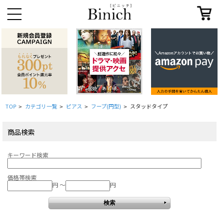
TOP
カテゴリ一覧
ピアス
フープ(円型)
スタッドタイプ
>
>
>
>
商品検索
キーワード検索
価格帯検索
円 ～
円