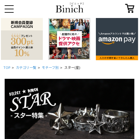
TOP
カテゴリ一覧
モチーフ別
スター(星)
>
>
>