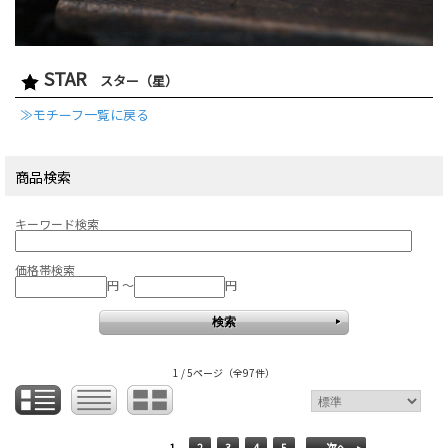
STAR
スター（星）
≫モチーフ一覧に戻る
商品検索
キーワード検索
価格帯検索
円 ～
円
1 / 5ページ
（全97件）
1
2
3
4
5
次へ