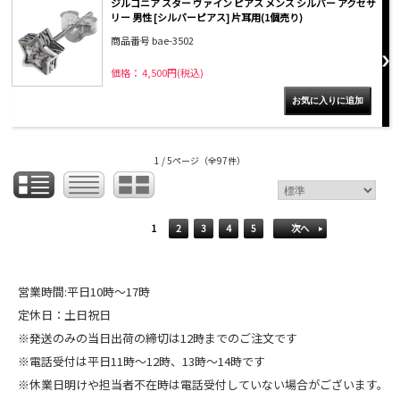
ジルコニア スター ヴァイン ピアス メンズ シルバー アクセサ
リー 男性 [シルバーピアス] 片耳用(1個売り)
商品番号 bae-3502
価格： 4,500円(税込)
1 / 5ページ
（全97件）
1
2
3
4
5
次へ
営業時間:平日10時～17時
定休日：土日祝日
※発送のみの当日出荷の締切は12時までのご注文です
※電話受付は平日11時～12時、13時～14時です
※休業日明けや担当者不在時は電話受付していない場合がございます。