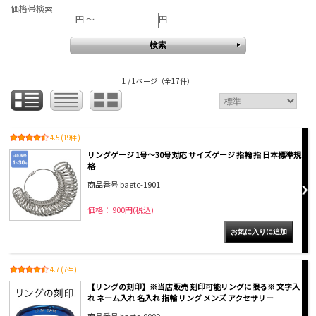
価格帯検索
円 ～
円
1 / 1ページ
（全17件）
4.5 (19件)
リングゲージ 1号～30号対応 サイズゲージ 指輪 指 日本標準規
格
商品番号 baetc-1901
価格： 900円(税込)
4.7 (7件)
【リングの刻印】※当店販売 刻印可能リングに限る※ 文字入
れ ネーム入れ 名入れ 指輪 リング メンズ アクセサリー