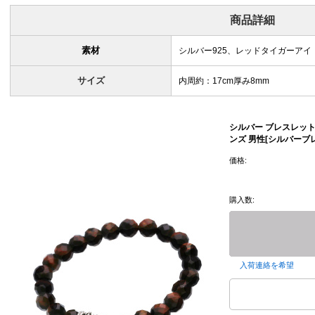
商品詳細
素材
シルバー925、レッドタイガーアイ
サイズ
内周約：17cm厚み8mm
シルバー ブレスレット (
ンズ 男性[シルバーブ
価格:
購入数:
入荷連絡を希望