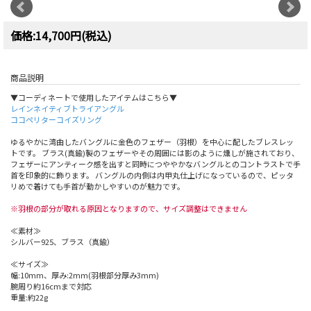
価格:14,700円(税込)
商品説明
▼コーディネートで使用したアイテムはこちら▼
レインネイティブトライアングル
ココペリターコイズリング
ゆるやかに湾曲したバングルに金色のフェザー（羽根）を中心に配したブレスレッ
トです。 ブラス(真鍮)製のフェザーやその周囲には影のように燻しが施されており、
フェザーにアンティーク感を出すと同時につややかなバングルとのコントラストで手
首を印象的に飾ります。 バングルの内側は内甲丸仕上げになっているので、ピッタ
リめで着けても手首が動かしやすいのが魅力です。
※羽根の部分が取れる原因となりますので、サイズ調整はできません
≪素材≫
シルバー925、ブラス（真鍮）
≪サイズ≫
幅:10mm、厚み:2mm(羽根部分厚み3mm)
腕周り約16cmまで対応
重量:約22g