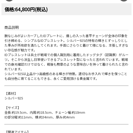
価格:64,800円(税込)
商品説明
腕なじみがよいカーブしたIDプレートに、燻しの入った喜平チェーンが全体の印象を
引き締める、シンプルなIDブレスレット。シルバー925の特有の輝きとずっしりとし
た重みが所有欲を満たしてくれます。手首にさらりと着けて様になる、主張しすぎな
い存在感が魅力です。
IDブレスレットは兵士が戦場での個人識別用に着用したドッグタグ（認識票）がルー
ツ。そこから派生し日常使いできるブレスレット型になったと言われています。戦場
での身元確認だけではなく、戦後も勲章のような意味合いを持って着けられたと言わ
れています。
シルバー925は上品かつ高級感のある輝きが特徴。適切なお手入れで輝きを保つこと
も自分色に育てることもできる、永くご愛用頂ける貴金属です。
【素材】
シルバー925
【サイズ】
全長:約19.5cm、内周:約18.5cm、チェーン幅:約10mm
ID部分縦:約11mm、横:約34mm、厚み:約4mm
【関連アイテム】