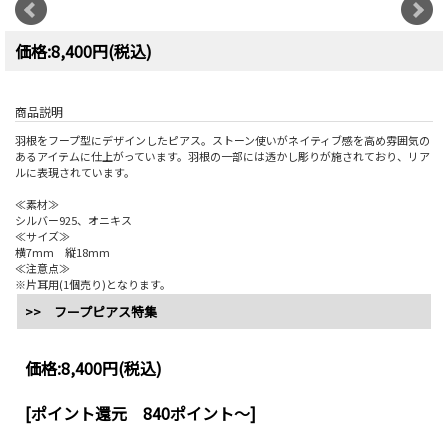
価格:8,400円(税込)
商品説明
羽根をフープ型にデザインしたピアス。ストーン使いがネイティブ感を高め雰囲気の
あるアイテムに仕上がっています。羽根の一部には透かし彫りが施されており、リア
ルに表現されています。
≪素材≫
シルバー925、オニキス
≪サイズ≫
横7mm 縦18mm
≪注意点≫
※片耳用(1個売り)となります。
>> フープピアス特集
価格:
8,400円
(税込)
[ポイント還元 840ポイント～]