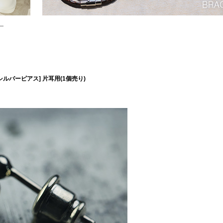
ルバーピアス] 片耳用(1個売り)