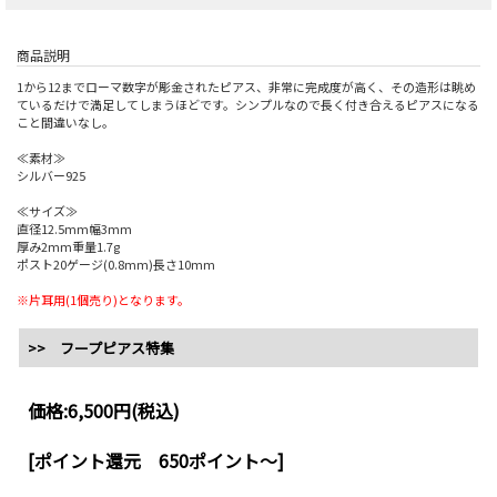
商品説明
1から12までローマ数字が彫金されたピアス、非常に完成度が高く、その造形は眺め
ているだけで満足してしまうほどです。シンプルなので長く付き合えるピアスになる
こと間違いなし。
≪素材≫
シルバー925
≪サイズ≫
直径12.5mm幅3mm
厚み2mm重量1.7g
ポスト20ゲージ(0.8mm)長さ10mm
※片耳用(1個売り)となります。
>> フープピアス特集
価格:
6,500円
(税込)
[ポイント還元 650ポイント～]