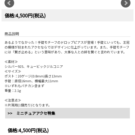
価格:4,500円(税込)
商品説明
あるようでなかった！手錠モチーフのドロップピアスが登場！手錠といっても、王冠
の模様が刻まれたアクセならではデザインに仕上がっています。また、手錠モチーフ
には「繋ぎ止める」という意味があり、大事な人との絆を繋ぐと言われています。
≪素材≫
シルバー925、キュービックジルコニア
≪サイズ≫
ポスト：20ゲージ(0.8mm)長さ13mm
手錠：直径16mm、横幅最大11mm
※いずれもバチカン含まず
重量：2.1g
≪注意点≫
※片耳用(1個売り)となります。
>> ミニチュアアクセ特集
価格:
4,500円
(税込)