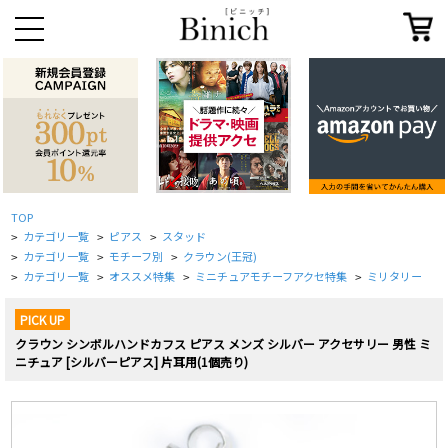
TOP
カテゴリ一覧
ピアス
スタッド
>
>
>
カテゴリ一覧
モチーフ別
クラウン(王冠)
>
>
>
カテゴリ一覧
オススメ特集
ミニチュアモチーフアクセ特集
ミリタリー
>
>
>
>
PICK UP
クラウン シンボルハンドカフス ピアス メンズ シルバー アクセサリー 男性 ミ
ニチュア [シルバーピアス] 片耳用(1個売り)