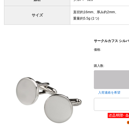
直径約16mm、厚み約2mm、
サイズ
重量約5.5g (1つ)
サークルカフス シルバ
価格:
購入数:
入荷連絡を希望