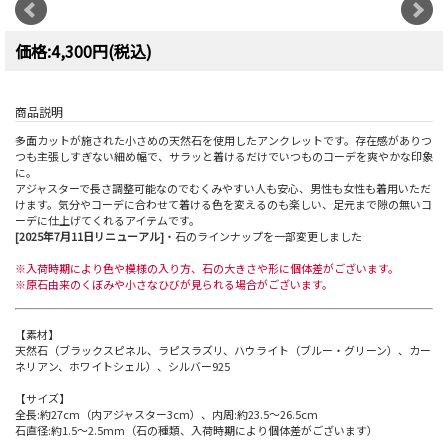
価格:4,300円(税込)
商品説明
多面カットが施された小さめの天然石を使用したアンクレットです。存在感がありつ
つも主張しすぎない細め幅で、サラッと着けるだけでいつものコーデを爽やかな印象
に。
アジャスターで長さ調整可能なのでむくみやすい人も安心、男性も女性も着用いただ
けます。気分やコーデに合わせて着ける色を変えるのも楽しい、足元まで隙の無いコ
ーデに仕上げてくれるアイテムです。
[2025年7月11日リニューアル]
・石のラインナップを一部変更しました
※入荷時期により色や模様の入り方、石の大きさや形に個体差がございます。
※原石由来のくぼみや小さなひびが見られる場合がございます。
【素材】
天然石（ブラックスピネル、ラピスラズリ、ハウライト（ブルー・グリーン）、カー
ネリアン、ホワイトシェル）、シルバー925
【サイズ】
全長:約27cm（内アジャスター3cm）、内周:約23.5～26.5cm
石直径:約1.5～2.5mm（石の種類、入荷時期により個体差がございます）