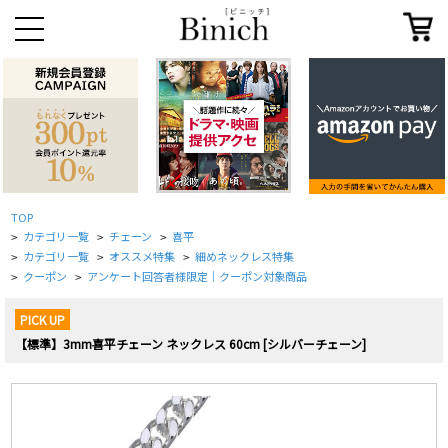
TOP
カテゴリ一覧
チェーン
喜平
>
>
>
カテゴリ一覧
オススメ特集
細めネックレス特集
>
>
>
クーポン
アンケート回答者様限定｜クーポン対象商品
>
>
PICK UP
【標準】3mm喜平チェーン ネックレス 60cm [シルバーチェーン]