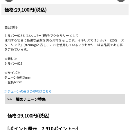
価格:29,100円(税込)
商品説明
シルバー925とはシルバー(銀)をアクセサリーとして
使用する場合に最適な品質を誇る素材を示します。イギリスではシルバー925を「ス
ターリング」(sterling)と表し、これを使用しているアクセサリーは高品質である事
を定めています。
≪素材≫
シルバー925
≪サイズ≫
チェーン幅約3mm
・全長60cm
≫チェーンの長さの参考はこちら
>> 細めチェーン特集
価格:
29,100円
(税込)
[ポイント還元 2,910ポイント～]