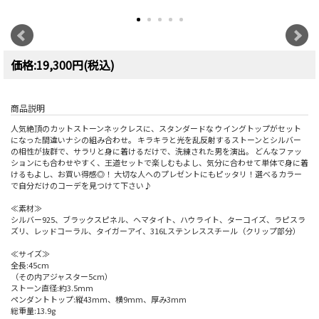
価格:19,300円(税込)
商品説明
人気絶頂のカットストーンネックレスに、スタンダードな ウイングトップがセット
になった間違いナシの組み合わせ。 キラキラと光を乱反射するストーンとシルバー
の相性が抜群で、サラリと身に着けるだけで、洗練された男を演出。 どんなファッ
ションにも合わせやすく、王道セットで楽しむもよし、気分に合わせて単体で身に着
けるもよし、お買い得感◎！ 大切な人へのプレゼントにもピッタリ！選べるカラー
で自分だけのコーデを見つけて下さい♪
≪素材≫
シルバー925、ブラックスピネル、ヘマタイト、ハウライト、ターコイズ、ラピスラ
ズリ、レッドコーラル、タイガーアイ、316Lステンレススチール（クリップ部分）
≪サイズ≫
全長:45cm
（その内アジャスター5cm）
ストーン直径:約3.5mm
ペンダントトップ:縦43mm、横9mm、厚み3mm
総重量:13.9g