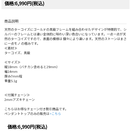
価格:6,990円(税込)
商品説明
天然のターコイズにゴールドの真鍮フレームを組み合わせたデザインが特徴的で、シ
ルバーのフレームとは違い全体的に味わい深い色合いになっています。一点一点が天
然のターコイズですので、表面の模様は 個々により違います。天然のストーンはまさ
に一点モノ の極みです。
≪素材≫
ターコイズ、真鍮
≪サイズ≫
縦18mm（バチカン含めると29mm）
幅14mm
厚み7mm程
重量5.1g
≪付属チェーン≫
2mmアズキチェーン
こちらはお得なチェーン付き割引商品です。
ペンダントトップのみの販売は
>こちら
価格:
6,990円
(税込)