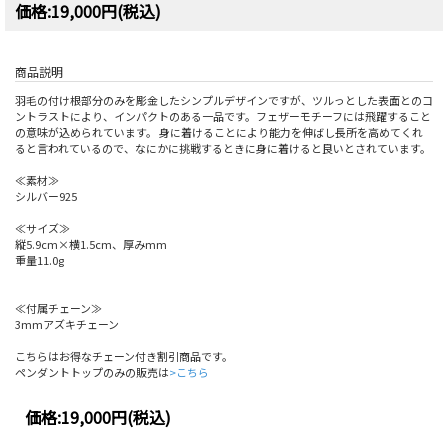
価格:19,000円(税込)
商品説明
羽毛の付け根部分のみを彫金したシンプルデザインですが、ツルっとした表面とのコ
ントラストにより、インパクトのある一品です。フェザーモチーフには飛躍すること
の意味が込められています。 身に着けることにより能力を伸ばし長所を高めてくれ
ると言われているので、なにかに挑戦するときに身に着けると良いとされています。
≪素材≫
シルバー925
≪サイズ≫
縦5.9cm×横1.5cm、厚みmm
重量11.0g
≪付属チェーン≫
3mmアズキチェーン
こちらはお得なチェーン付き割引商品です。
ペンダントトップのみの販売は
>こちら
価格:
19,000円
(税込)