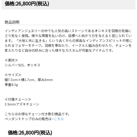
価格:26,800円(税込)
商品説明
インディアンジュエリーの中でも人気の高いストーンであるオニキスを羽根の先端に
さり気なく使用。様々な障害を払いのけ、目標へと向かう力を与えると信じられてい
ます。 「大地と共に生きる」という古くからの崇高なインディアンスピリットが感じ
られるフェザーモチーフ。羽根を重ねたり、イーグルと組み合わせたり、チェーンを
変えたりなど自分の好みに合った様々なカスタムが可能なアイテムです。
≪素材≫
シルバー925、オニキス
≪サイズ≫
縦7.3cm×横1.7cm、厚み3mm
重量8.3g
≪付属チェーン≫
3.5mmアズキチェーン
こちらはお得なチェーン付き割引商品です。
ペンダントトップのみの販売は
>こちら
価格:
26,800円
(税込)