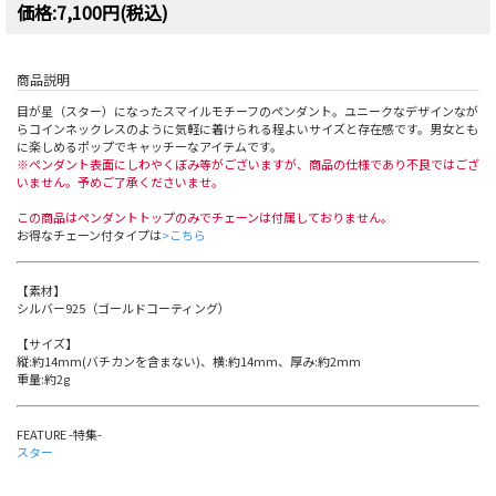
価格:7,100円(税込)
商品説明
目が星（スター）になったスマイルモチーフのペンダント。ユニークなデザインなが
らコインネックレスのように気軽に着けられる程よいサイズと存在感です。男女とも
に楽しめるポップでキャッチーなアイテムです。
※ペンダント表面にしわやくぼみ等がございますが、商品の仕様であり不良ではござ
いません。予めご了承くださいませ。
この商品はペンダントトップのみでチェーンは付属しておりません。
お得なチェーン付タイプは
>こちら
【素材】
シルバー925（ゴールドコーティング）
【サイズ】
縦:約14mm(バチカンを含まない)、横:約14mm、厚み:約2mm
重量:約2g
FEATURE -特集-
スター