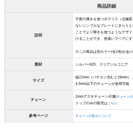
商品詳細
不変の輝きを放つポラリス（北極星
ないシンプルなプレートにきらりと
ことでより輝きを放つようなデザイ
説明
けることができ、色違いでペアにす
※この商品は別カラー(全2色)があ
素材
シルバー925、クリアジルコニア
縦21mm（バチカン含むと29mm）、
サイズ
4.5mm以下のチェーンが使用可能
2mmアズキチェーン付属(
チェーンの
チェーン
トップのみの販売は
こちら
参考ページ
チェーンの長さについて