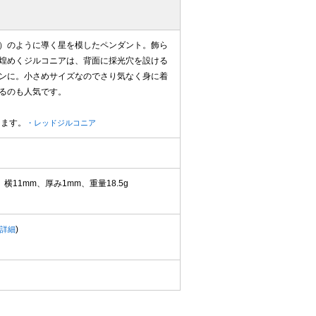
）のように導く星を模したペンダント。飾ら
煌めくジルコニアは、背面に採光穴を設ける
ンに。小さめサイズなのでさり気なく身に着
るのも人気です。
ります。
・レッドジルコニア
横11mm、厚み1mm、重量18.5g
)
詳細