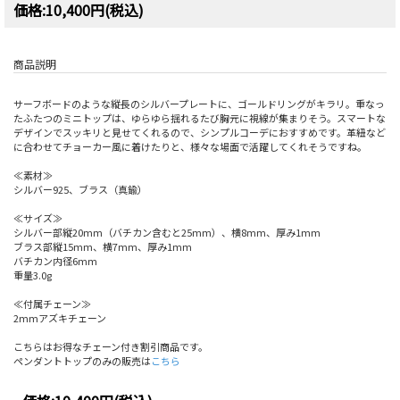
価格:10,400円(税込)
商品説明
サーフボードのような縦長のシルバープレートに、ゴールドリングがキラリ。重なっ
たふたつのミニトップは、ゆらゆら揺れるたび胸元に視線が集まりそう。スマートな
デザインでスッキリと見せてくれるので、シンプルコーデにおすすめです。革紐など
に合わせてチョーカー風に着けたりと、様々な場面で活躍してくれそうですね。
≪素材≫
シルバー925、ブラス（真鍮）
≪サイズ≫
シルバー部縦20mm（バチカン含むと25mm）、横8mm、厚み1mm
ブラス部縦15mm、横7mm、厚み1mm
バチカン内径6mm
重量3.0g
≪付属チェーン≫
2mmアズキチェーン
こちらはお得なチェーン付き割引商品です。
ペンダントトップのみの販売は
こちら