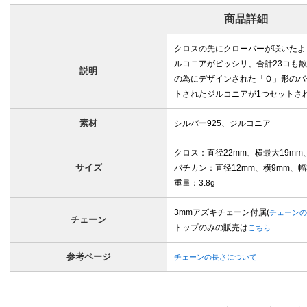
商品詳細
クロスの先にクローバーが咲いたよ
ルコニアがビッシリ、合計23コも
説明
の為にデザインされた「Ｏ」形のバ
トされたジルコニアが1つセットさ
素材
シルバー925、ジルコニア
クロス：直径22mm、横最大19mm、
サイズ
バチカン：直径12mm、横9mm、幅3
重量：3.8g
3mmアズキチェーン付属(
チェーンの
チェーン
トップのみの販売は
こちら
参考ページ
チェーンの長さについて