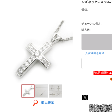
ンズ ネックレス シル
価格:
チェーンの長さ:
購入数:
入荷連絡を希望
拡大表示