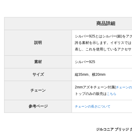
商品詳細
シルバー925とはシルバー(銀)を
説明
誇る素材を示します。イギリスではシルバ
表し、これを使用しているアクセサ
素材
シルバー925
サイズ
縦35mm、横20mm
2mmアズキチェーン付属(
チェーンの
チェーン
トップのみの販売は
こちら
参考ページ
チェーンの長さについて
ジルコニア ブリッジ 