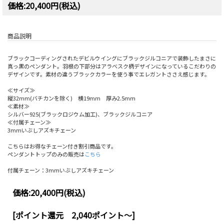
価格:20,400円(税込)
商品説明
ブラックコーディングされたデビルウイングにブラックジルコニアで装飾したまさに
真っ黒のペンダント。羽根の下部分はアラベスク柄デザインになっているこだわりの
デザインです。素材の違うブラックカラーを使う事でエレガントささえ感じます。
≪サイズ≫
縦32mm(バチカンを除く) 横19mm 厚み2.5mm
≪素材≫
シルバー925(ブラックロジウム加工)、ブラックジルコニア
≪付属チェーン≫
3mmいぶしアズキチェーン
こちらはお得なチェーン付き割引商品です。
ペンダントトップのみの販売は
こちら
付属チェーン：3mmいぶしアズキチェーン
価格:
20,400円
(税込)
[ポイント還元 2,040ポイント～]