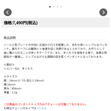
価格:7,490円(税込)
商品説明
シールド型プレートの中央に王道のクロスを配置した、合わせ易いシンプルなペンダ
ント。盾モチーフには魔除け と幸運を招く効果があるとされており、お守りとして
身に着けられることの多いモチーフです。また、オニキスを使用する事で、高貴な雰
囲気が一層増し、シンプルながらも周囲の目を惹くペンダントとなっております。
≪素材≫
シルバー925、オニキス
≪サイズ≫
縦：18mm (ﾊﾞﾁｶﾝ含むと28mm）
横:16mm
厚み：約4mm
重量：3.3g
この商品はペンダントトップのみでチェーンは付属しておりません。
お得なチェーン付タイプは
>こちら