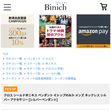
TOP
カテゴリ一覧
ペンダント
小ぶり
>
>
>
カテゴリ一覧
ストーン別
オニキス
>
>
>
カテゴリ一覧
モチーフ別
クロス(十字架)
>
>
>
カテゴリ一覧
モチーフ別
シールド(盾)
>
>
>
クーポン
アンケート回答者様限定｜クーポン対象商品
>
>
PICK UP
クロス シールドオニキス ペンダント ≪トップのみ≫ メンズ ネックレス シル
バー アクセサリー [シルバーペンダント]