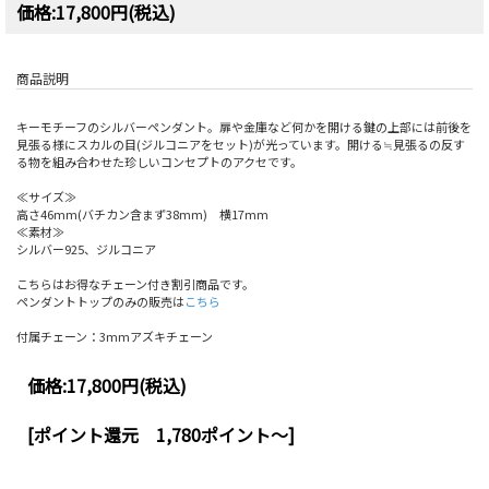
価格:17,800円(税込)
商品説明
キーモチーフのシルバーペンダント。扉や金庫など何かを開ける鍵の上部には前後を
見張る様にスカルの目(ジルコニアをセット)が光っています。開ける≒見張るの反す
る物を組み合わせた珍しいコンセプトのアクセです。
≪サイズ≫
高さ46mm(バチカン含まず38mm) 横17mm
≪素材≫
シルバー925、ジルコニア
こちらはお得なチェーン付き割引商品です。
ペンダントトップのみの販売は
こちら
付属チェーン：3mmアズキチェーン
価格:
17,800円
(税込)
[ポイント還元 1,780ポイント～]