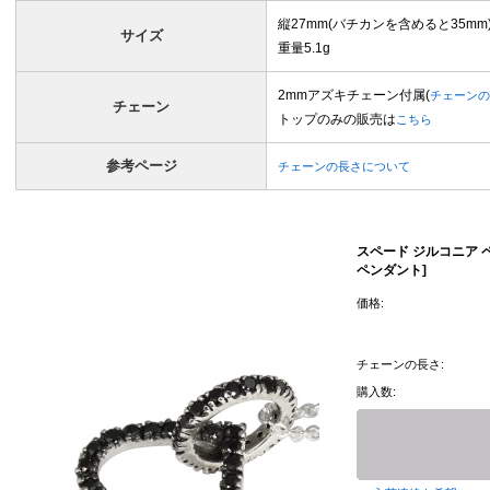
縦27mm(バチカンを含めると35mm)
サイズ
重量5.1g
2mmアズキチェーン付属(
チェーンの
チェーン
トップのみの販売は
こちら
参考ページ
チェーンの長さについて
スペード ジルコニア 
ペンダント]
価格:
チェーンの長さ:
購入数: