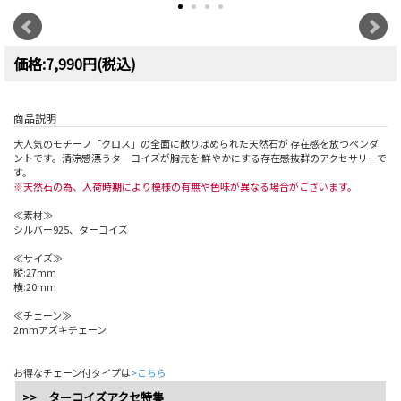
価格:7,990円(税込)
商品説明
大人気のモチーフ「クロス」の全面に散りばめられた天然石が 存在感を放つペンダ
ントです。清涼感漂うターコイズが胸元を 鮮やかにする存在感抜群のアクセサリーで
す。
※天然石の為、入荷時期により模様の有無や色味が異なる場合がございます。
≪素材≫
シルバー925、ターコイズ
≪サイズ≫
縦:27mm
横:20mm
≪チェーン≫
2mmアズキチェーン
お得なチェーン付タイプは
>こちら
>> ターコイズアクセ特集