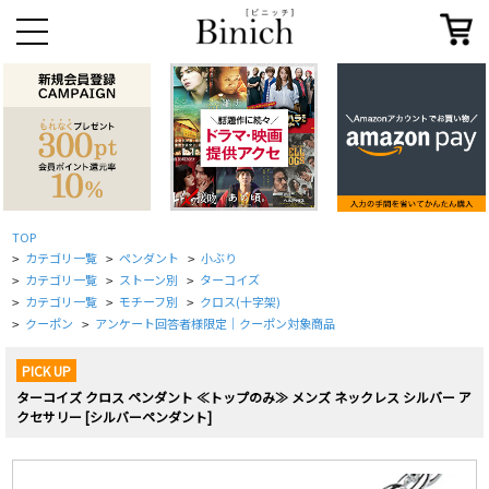
TOP
カテゴリ一覧
ペンダント
小ぶり
>
>
>
カテゴリ一覧
ストーン別
ターコイズ
>
>
>
カテゴリ一覧
モチーフ別
クロス(十字架)
>
>
>
クーポン
アンケート回答者様限定｜クーポン対象商品
>
>
PICK UP
ターコイズ クロス ペンダント ≪トップのみ≫ メンズ ネックレス シルバー ア
クセサリー [シルバーペンダント]