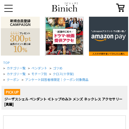
TOP
カテゴリ一覧
ペンダント
ゴツめ
>
>
>
カテゴリ一覧
モチーフ別
クロス(十字架)
>
>
>
クーポン
アンケート回答者様限定｜クーポン対象商品
>
>
PICK UP
ジーザスシェル ペンダント ≪トップのみ≫ メンズ ネックレス アクセサリー
[真鍮]