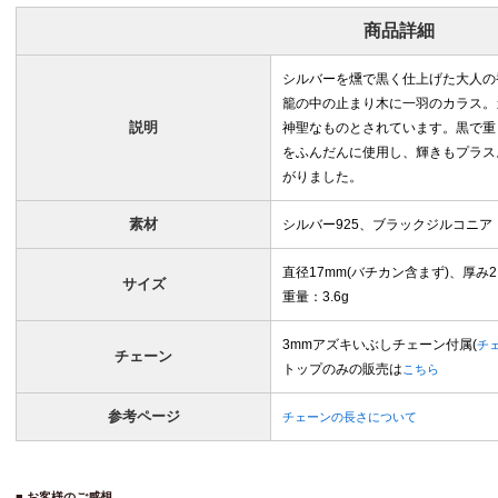
商品詳細
シルバーを燻で黒く仕上げた大人の
籠の中の止まり木に一羽のカラス。
説明
神聖なものとされています。黒で重
をふんだんに使用し、輝きもプラス
がりました。
素材
シルバー925、ブラックジルコニア
直径17mm(バチカン含まず)、厚み2.
サイズ
重量：3.6g
3mmアズキいぶしチェーン付属(
チ
チェーン
トップのみの販売は
こちら
参考ページ
チェーンの長さについて
■ お客様のご感想