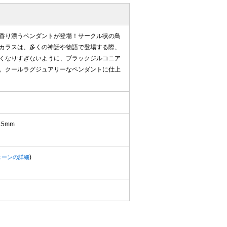
香り漂うペンダントが登場！サークル状の鳥
カラスは、多くの神話や物語で登場する際、
くなりすぎないように、ブラックジルコニア
。クールラグジュアリーなペンダントに仕上
5mm
)
ェーンの詳細