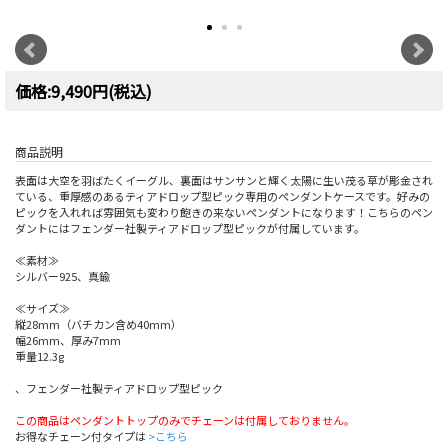
価格:9,490円(税込)
商品説明
表面は大空を羽ばたくイーグル、裏面はサンサンと輝く太陽に生い茂る草が彫金され
ている、重厚感のあるティアドロップ型ピック専用のペンダントケースです。好みの
ピックを入れれば雰囲気も変わり飽きの来ないペンダントになります！こちらのペン
ダントにはフェンダー社製ティアドロップ型ピックが付属しています。
≪素材≫
シルバー925、真鍮
≪サイズ≫
縦28mm（バチカン含め40mm）
幅26mm、厚み7mm
重量12.3g
、フェンダー社製ティアドロップ型ピック
この商品はペンダントトップのみでチェーンは付属しておりません。
お得なチェーン付タイプは
>こちら