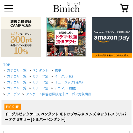
TOP
カテゴリ一覧
ペンダント
標準
>
>
>
カテゴリ一覧
モチーフ別
イーグル(鷲)
>
>
>
カテゴリ一覧
モチーフ別
ミュージック(音楽)
>
>
>
カテゴリ一覧
モチーフ別
アニマル(動物)
>
>
>
クーポン
アンケート回答者様限定｜クーポン対象商品
>
>
PICK UP
イーグルピックケース ペンダント ≪トップのみ≫ メンズ ネックレス シルバ
ー アクセサリー [シルバーペンダント]