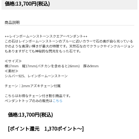
価格:13,700円(税込)
商品説明
++レインボームーンストーンスクエアーペンダント++
この石はレインボームーンストーンのブルーに近いカラーで石の奥が自ら光っている
かのような奥深い輝きが最大の特徴です。天然石なのでクラックやインクルージョン
もありますがとても神秘的な閃光をもった石です。
≪サイズ≫
横17mm 縦17mm(バチカンを含めると26mm) 厚み9mm
≪素材≫
シルバー925、レインボームーンストーン
チェーン：2mmアズキチェーン付属
こちらはお得なチェーン付き割引商品です。
ペンダントトップのみの販売は
こちら
価格:
13,700円
(税込)
[ポイント還元 1,370ポイント～]