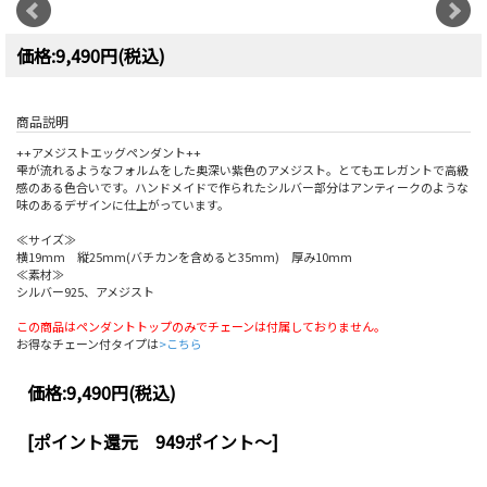
価格:9,490円(税込)
商品説明
++アメジストエッグペンダント++
雫が流れるようなフォルムをした奥深い紫色のアメジスト。とてもエレガントで高級
感のある色合いです。ハンドメイドで作られたシルバー部分はアンティークのような
味のあるデザインに仕上がっています。
≪サイズ≫
横19mm 縦25mm(バチカンを含めると35mm) 厚み10mm
≪素材≫
シルバー925、アメジスト
この商品はペンダントトップのみでチェーンは付属しておりません。
お得なチェーン付タイプは
>こちら
価格:
9,490円
(税込)
[ポイント還元 949ポイント～]