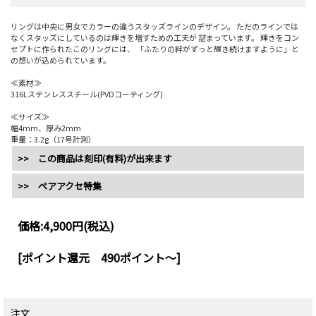
リングは中央に男女でカラーの違うスタッズラインのデザイン。 ただのラインでは
なくスタッズにしているのは輝きを増すための工夫が 詰まっています。 輝きをコン
セプトに作られたこのリングには、 「ふたりの絆がずっと輝き続けますように」と
の想いが込められています。
≪素材≫
316Lステンレススチール(PVDコーティング)
≪サイズ≫
幅4mm、厚み2mm
重量：3.2g（17号計測）
>> この商品は刻印(有料)が出来ます
>> ペアアクセ特集
価格:
4,900円
(税込)
[ポイント還元 490ポイント～]
注文