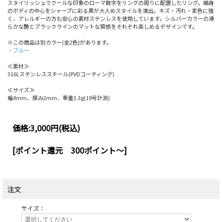
スタイリッシュでクールな印象のローマ数字をリングの周りに配置したリング。細身
のボディの中心をシャープに彩る黒が大人めスタイルを演出。キズ・汚れ・変色に強
く、アレルギーの方も安心の素材ステンレスを使用しています。シルバーカラーの滑
らかな艶とブラックラインのマットな質感をそれぞれ楽しめるデザインです。
※この商品は別カラー(全2色)があります。
・ブルー
≪素材≫
316Lステンレススチール(PVDコーティング)
≪サイズ≫
幅4mm、厚み2mm、重量3.3g(19号計測)
価格:
3,000円
(税込)
[ポイント還元 300ポイント～]
注文
サイズ：