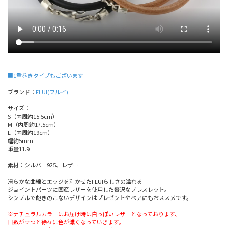
■1重巻きタイプもございます
ブランド：
FLUI(フルイ)
サイズ：
S（内周約15.5cm）
M（内周約17.5cm）
L（内周約19cm）
幅約5mm
重量11.9
素材：シルバー925、レザー
滑らかな曲線とエッジを利かせたFLUIらしさの溢れる
ジョイントパーツに国産レザーを使用した贅沢なブレスレット。
シンプルで飽きのこないデザインはプレゼントやペアにもおススメです。
※ナチュラルカラーはお届け時は白っぽいレザーとなっております、
日数が立つと徐々に色が濃くなっていきます。