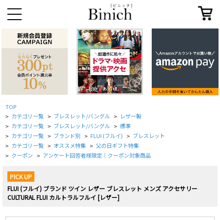
TOP
カテゴリ一覧
ブレスレット/バングル
レザー製
>
>
>
カテゴリ一覧
ブレスレット/バングル
標準
>
>
>
カテゴリ一覧
ブランド別
FLUI (フルイ)
ブレスレット
>
>
>
>
カテゴリ一覧
オススメ特集
父の日ギフト特集
>
>
>
クーポン
アンケート回答者様限定｜クーポン対象商品
>
>
PICK UP
FLUI (フルイ) ブランド ツイン レザー ブレスレット メンズ アクセサリー
CULTURAL FLUI カルトラルフルイ [レザー]