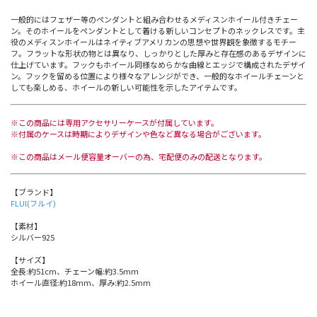
一般的にはフェザー等のペンダントと組み合わせるメディスンホイール付きチェー
ン。そのホイールをペンダントとして着ける新しいコンセプトのネックレスです。主
役のメディスンホイールはネイティブアメリカンの思想や世界観を象徴するモチー
フ。フラットな形状の物とは異なり、しっかりとした厚みと存在感のあるデザインに
仕上げています。フックもホイール同様なめらかな曲線とエッジで構成されたデザイ
ン。フックを留める位置により様々なアレンジができ、一般的なホイールチェーンと
しても楽しめる、ホイールの新しい可能性を示したアイテムです。
※この商品には専用アクセサリーケースが付属しています。
※付属のケースは時期によりデザインや色など異なる場合がございます。
※この商品はメール便容量オーバーの為、宅配便のみの配送となります。
【ブランド】
FLUI(フルイ)
【素材】
シルバー925
【サイズ】
全長:約51cm、チェーン幅:約3.5mm
ホイール直径:約18mm、厚み:約2.5mm