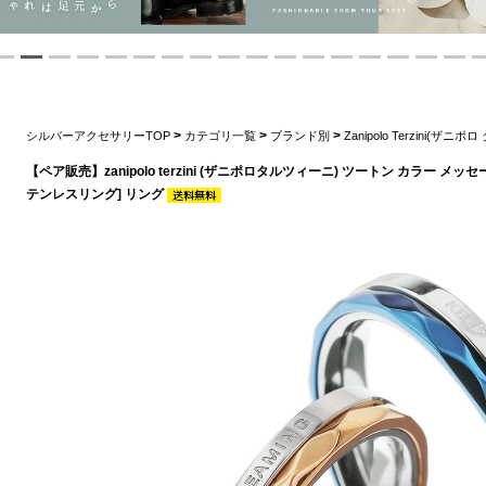
>
>
>
シルバーアクセサリーTOP
カテゴリ一覧
ブランド別
Zanipolo Terzini(ザニ
【ペア販売】zanipolo terzini (ザニポロタルツィーニ) ツートン カラー メ
テンレスリング] リング