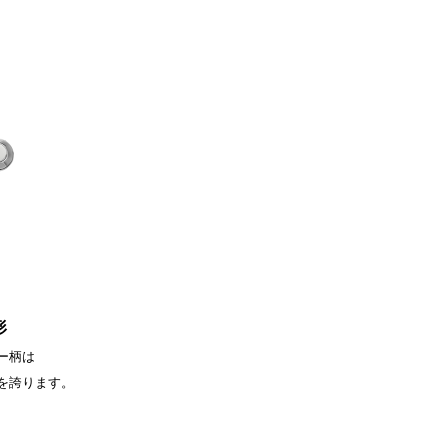
形
ー柄は
を誇ります。