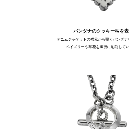
バンダナのクッキー柄を表
デニムジャケットの襟元から覗くバンダナ
ペイズリーや草花を緻密に彫刻して