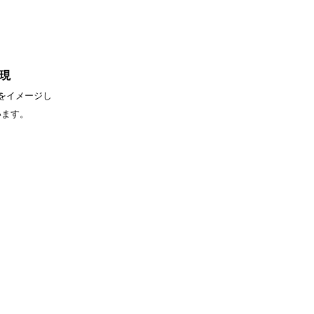
現
をイメージし
います。